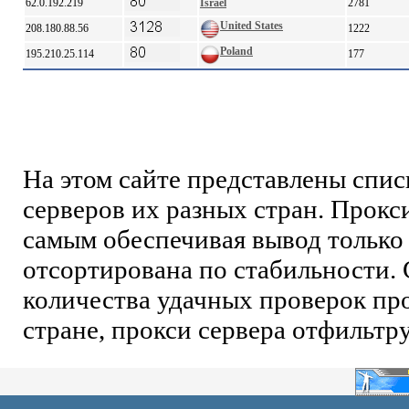
62.0.192.219
Israel
2781
United States
208.180.88.56
1222
Poland
195.210.25.114
177
На этом сайте представлены спи
серверов их разных стран. Прокс
самым обеспечивая вывод только 
отсортирована по стабильности. 
количества удачных проверок про
стране, прокси сервера отфильтр