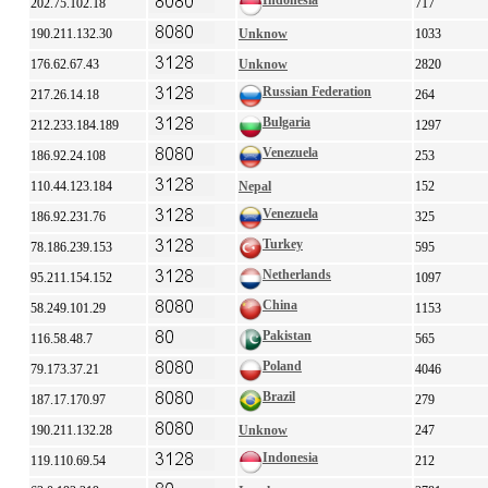
Indonesia
202.75.102.18
717
190.211.132.30
Unknow
1033
176.62.67.43
Unknow
2820
Russian Federation
217.26.14.18
264
Bulgaria
212.233.184.189
1297
Venezuela
186.92.24.108
253
110.44.123.184
Nepal
152
Venezuela
186.92.231.76
325
Turkey
78.186.239.153
595
Netherlands
95.211.154.152
1097
China
58.249.101.29
1153
Pakistan
116.58.48.7
565
Poland
79.173.37.21
4046
Brazil
187.17.170.97
279
190.211.132.28
Unknow
247
Indonesia
119.110.69.54
212