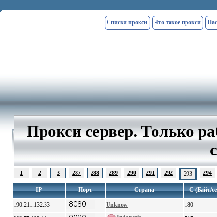
Списки прокси
Что такое прокси
Нас
Прокси сервер. Только р
1
2
3
287
288
289
290
291
292
294
293
IP
Порт
Страна
С (Байт/се
190.211.132.33
Unknow
180