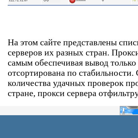
122.72.12.87
0
78 
На этом сайте представлены спи
серверов их разных стран. Прокс
самым обеспечивая вывод только 
отсортирована по стабильности. 
количества удачных проверок про
стране, прокси сервера отфильтр