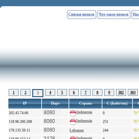
Списки прокси
Что такое прокси
Нас
1
2
4
5
6
7
8
9
302
303
3
IP
Порт
Страна
С (Байт/сек)
Indonesia
202.43.74.66
0
78 
Indonesia
118.96.206.208
251
78 
178.135.59.11
Lebanon
244
78 
Indonesia