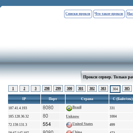
Списки прокси
Что такое прокси
Нас
Прокси сервер. Только ра
1
2
3
298
299
300
301
302
303
305
304
IP
Порт
Страна
С (Байт/сек)
Brazil
187.41.4.193
331
185.128.36.32
Unknow
1004
United States
72.159.131.3
499
China