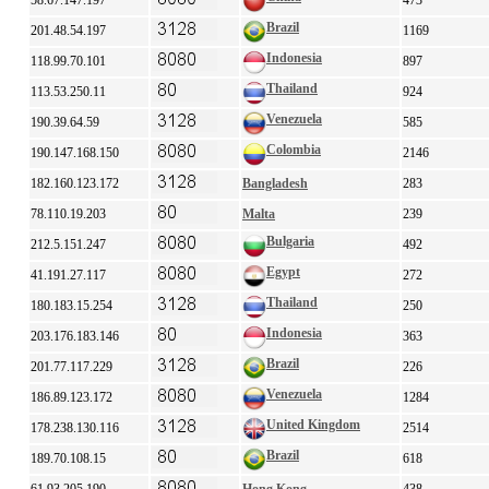
58.67.147.197
473
Brazil
201.48.54.197
1169
Indonesia
118.99.70.101
897
Thailand
113.53.250.11
924
Venezuela
190.39.64.59
585
Colombia
190.147.168.150
2146
182.160.123.172
Bangladesh
283
78.110.19.203
Malta
239
Bulgaria
212.5.151.247
492
Egypt
41.191.27.117
272
Thailand
180.183.15.254
250
Indonesia
203.176.183.146
363
Brazil
201.77.117.229
226
Venezuela
186.89.123.172
1284
United Kingdom
178.238.130.116
2514
Brazil
189.70.108.15
618