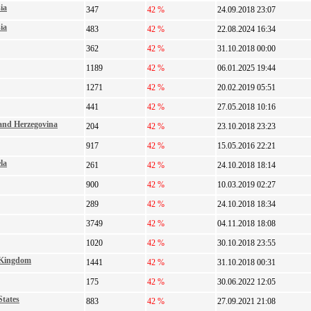
ia
347
42 %
24.09.2018 23:07
ia
483
42 %
22.08.2024 16:34
362
42 %
31.10.2018 00:00
1189
42 %
06.01.2025 19:44
1271
42 %
20.02.2019 05:51
441
42 %
27.05.2018 10:16
and Herzegovina
204
42 %
23.10.2018 23:23
917
42 %
15.05.2016 22:21
la
261
42 %
24.10.2018 18:14
900
42 %
10.03.2019 02:27
289
42 %
24.10.2018 18:34
3749
42 %
04.11.2018 18:08
1020
42 %
30.10.2018 23:55
 Kingdom
1441
42 %
31.10.2018 00:31
175
42 %
30.06.2022 12:05
States
883
42 %
27.09.2021 21:08