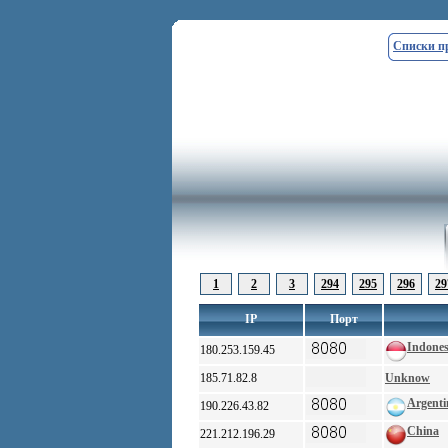
Списки п
1
2
3
294
295
296
29
IP
Порт
Indones
180.253.159.45
185.71.82.8
Unknow
Argenti
190.226.43.82
China
221.212.196.29