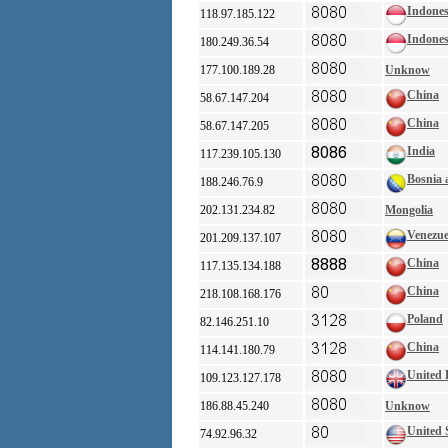
Indones
118.97.185.122
Indones
180.249.36.54
177.100.189.28
Unknow
China
58.67.147.204
China
58.67.147.205
India
117.239.105.130
Bosnia 
188.246.76.9
202.131.234.82
Mongolia
Venezue
201.209.137.107
China
117.135.134.188
China
218.108.168.176
Poland
82.146.251.10
China
114.141.180.79
United
109.123.127.178
186.88.45.240
Unknow
United 
74.92.96.32