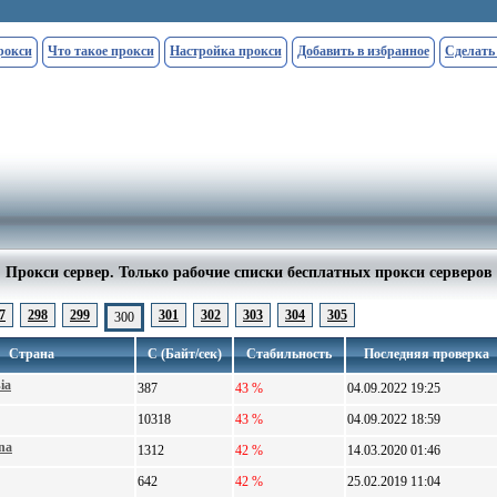
рокси
Что такое прокси
Настройка прокси
Добавить в избранное
Сделать
Прокси сервер. Только рабочие списки бесплатных прокси серверов
7
298
299
301
302
303
304
305
300
Страна
С (Байт/сек)
Стабильность
Последняя проверка
ia
387
43 %
04.09.2022 19:25
10318
43 %
04.09.2022 18:59
na
1312
42 %
14.03.2020 01:46
642
42 %
25.02.2019 11:04