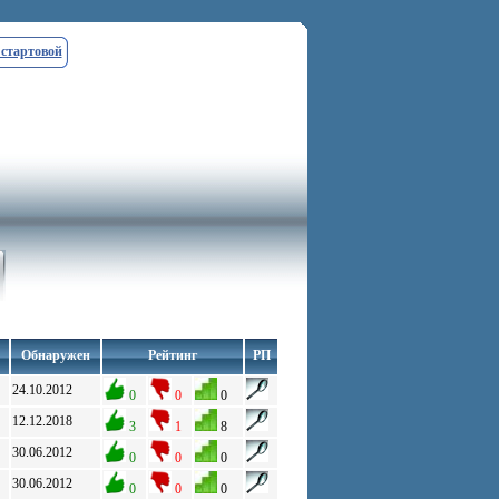
 стартовой
Обнаружен
Рейтинг
РП
24.10.2012
0
0
0
12.12.2018
3
1
8
30.06.2012
0
0
0
30.06.2012
0
0
0