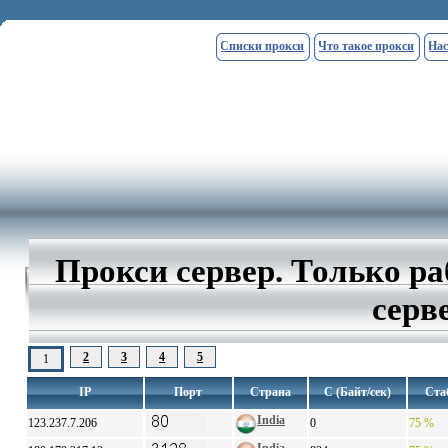
Списки прокси
Что такое прокси
Нас
Прокси сервер. Только р
серве
2
3
4
5
1
IP
Порт
Страна
С (Байт/сек)
Ста
India
123.237.7.206
0
75 %