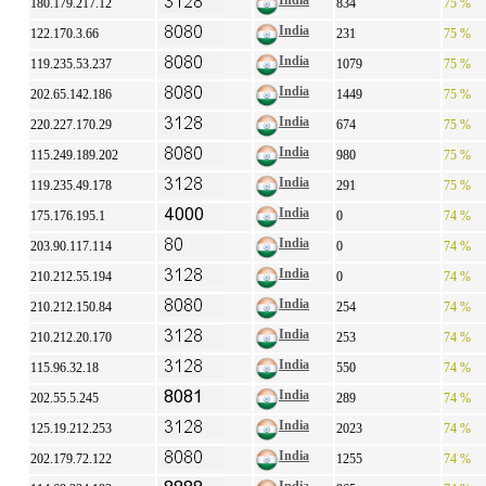
India
180.179.217.12
834
75 %
India
122.170.3.66
231
75 %
India
119.235.53.237
1079
75 %
India
202.65.142.186
1449
75 %
India
220.227.170.29
674
75 %
India
115.249.189.202
980
75 %
India
119.235.49.178
291
75 %
India
175.176.195.1
0
74 %
India
203.90.117.114
0
74 %
India
210.212.55.194
0
74 %
India
210.212.150.84
254
74 %
India
210.212.20.170
253
74 %
India
115.96.32.18
550
74 %
India
202.55.5.245
289
74 %
India
125.19.212.253
2023
74 %
India
202.179.72.122
1255
74 %