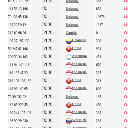
83.212.112.199
Unknow
3657
44
111.56.13.166
Unknow
858
44
79.136.65.138
Unknow
13678
44
188.225.9.121
Unknow
1317
44
212.60.66.201
Gambia
0
43
Colombia
190.27.197.139
308
43
China
58.247.92.106
994
43
Argentina
200.59.34.102
451
43
Indonesia
111.94.140.111
670
43
Indonesia
110.137.47.23
235
43
China
218.108.168.162
311
43
Indonesia
118.96.149.65
829
43
78.39.232.22
Unknow
165
43
China
112.65.225.55
450
43
Indonesia
180.244.197.103
385
43
Venezuela
186.90.29.230
268
43