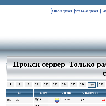
Списки прокси
Что такое прокси
Нас
Прокси сервер. Только р
1
2
3
291
292
293
294
295
296
298
297
IP
Порт
Страна
С (Байт/сек)
Ecuador
186.3.5.76
1428
44