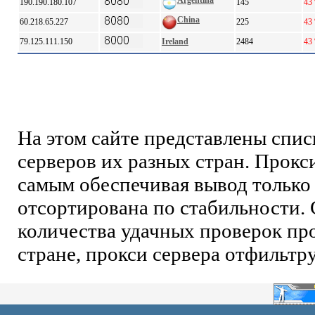
Argentina
190.190.180.107
145
43
China
60.218.65.227
225
43
79.125.111.150
Ireland
2484
43
На этом сайте представлены спи
серверов их разных стран. Прокс
самым обеспечивая вывод только 
отсортирована по стабильности. 
количества удачных проверок про
стране, прокси сервера отфильтр