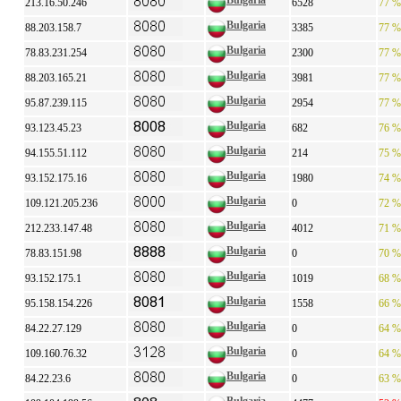
Bulgaria
213.16.50.246
6528
77 %
Bulgaria
88.203.158.7
3385
77 %
Bulgaria
78.83.231.254
2300
77 %
Bulgaria
88.203.165.21
3981
77 %
Bulgaria
95.87.239.115
2954
77 %
Bulgaria
93.123.45.23
682
76 %
Bulgaria
94.155.51.112
214
75 %
Bulgaria
93.152.175.16
1980
74 %
Bulgaria
109.121.205.236
0
72 %
Bulgaria
212.233.147.48
4012
71 %
Bulgaria
78.83.151.98
0
70 %
Bulgaria
93.152.175.1
1019
68 %
Bulgaria
95.158.154.226
1558
66 %
Bulgaria
84.22.27.129
0
64 %
Bulgaria
109.160.76.32
0
64 %
Bulgaria
84.22.23.6
0
63 %