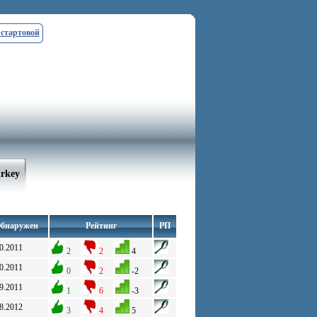
 стартовой
urkey
бнаружен
Рейтинг
РП
0.2011
2
2
4
0.2011
0
2
-2
9.2011
1
6
-3
8.2012
3
4
5