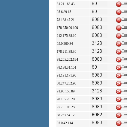
Tu
81.21.163.43
Tu
95.6.89.15
Tu
78.188.47.21
Tu
178.250.90.190
Tu
212.175.88.10
Tu
95.0.200.84
Tu
178.211.38.36
Tu
88.255.202.194
Tu
78.188.31.151
Tu
91.191.171.90
Tu
88.247.232.90
Tu
91.93.153.89
Tu
78.135.28.200
Tu
95.70.198.250
Tu
88.255.54.12
Tu
95.0.42.114