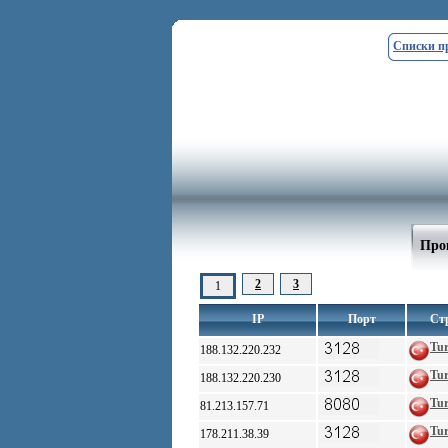
Списки п
Прок
2
3
1
IP
Порт
Ст
Tu
188.132.220.232
Tu
188.132.220.230
Tu
81.213.157.71
Tu
178.211.38.39