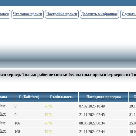
рокси
Что такое прокси
Настройка прокси
Добавить в избранное
Сделать
си сервер. Только рабочие списки бесплатных прокси серверов из T
рана
С (Байт/сек)
Стабильность
Последняя проверка
О
rkey
0
76 %
07.02.2025 18:49
29.1
rkey
0
76 %
21.11.2024 02:45
31.1
rkey
106
76 %
08.08.2022 00:34
25.0
rkey
108
76 %
21.11.2024 02:44
18.0