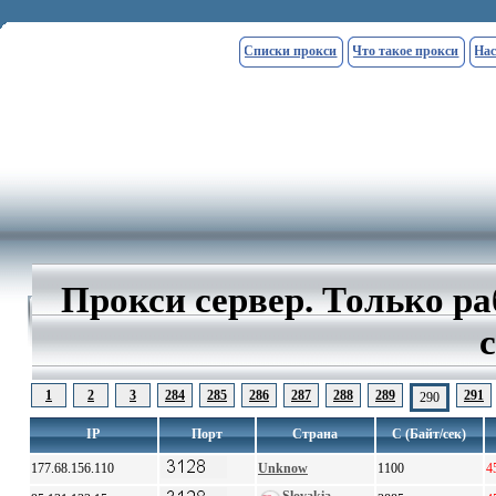
Списки прокси
Что такое прокси
Нас
Прокси сервер. Только р
1
2
3
284
285
286
287
288
289
291
290
IP
Порт
Страна
С (Байт/сек)
177.68.156.110
Unknow
1100
4