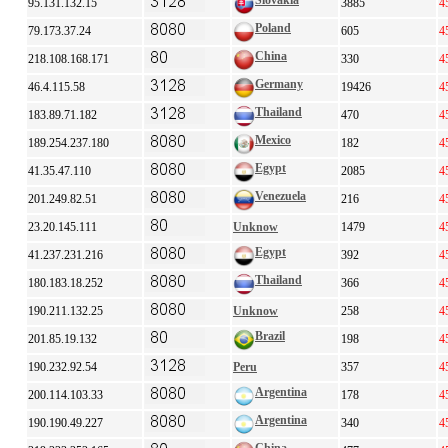
Slovakia
95.131.132.15
3885
4
Poland
79.173.37.24
605
4
China
218.108.168.171
330
4
Germany
46.4.115.58
19426
4
Thailand
183.89.71.182
470
4
Mexico
189.254.237.180
182
4
Egypt
41.35.47.110
2085
4
Venezuela
201.249.82.51
216
4
23.20.145.111
Unknow
1479
4
Egypt
41.237.231.216
392
4
Thailand
180.183.18.252
366
4
190.211.132.25
Unknow
258
4
Brazil
201.85.19.132
198
4
190.232.92.54
Peru
357
4
Argentina
200.114.103.33
178
4
Argentina
190.190.49.227
340
4