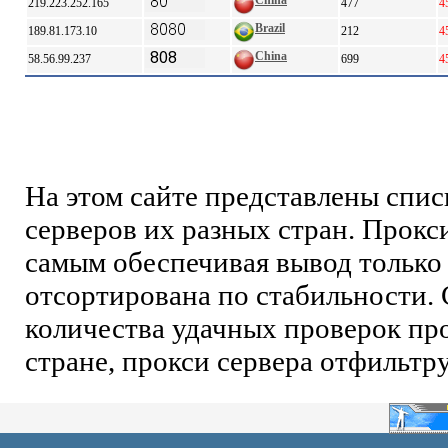
China
219.223.252.165
477
4
Brazil
189.81.173.10
212
4
China
58.56.99.237
699
4
На этом сайте представлены спи
серверов их разных стран. Прокс
самым обеспечивая вывод только 
отсортирована по стабильности. 
количества удачных проверок про
стране, прокси сервера отфильтр