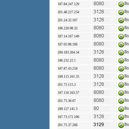
Bra
187.84.247.129
Bra
201.48.227.254
Bra
201.24.32.107
Bra
186.226.98.32
Bra
187.14.167.149
Bra
187.65.98.106
Bra
200.183.204.34
Bra
186.232.22.1
Bra
187.87.43.218
Bra
189.115.161.35
Bra
201.75.115.3
Bra
187.110.163.57
Bra
201.75.36.67
Bra
189.127.141.3
Bra
187.73.172.196
Bra
201.75.37.206