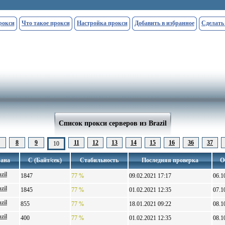
рокси
Что такое прокси
Настройка прокси
Добавить в избранное
Сделать
Список прокси серверов из Brazil
8
9
11
12
13
14
15
16
36
37
10
ана
С (Байт/сек)
Стабильность
Последняя проверка
О
zil
1847
77 %
09.02.2021 17:17
06.1
zil
1845
77 %
01.02.2021 12:35
07.1
zil
855
77 %
18.01.2021 09:22
08.1
zil
400
77 %
01.02.2021 12:35
08.1