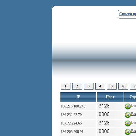
Списки п
1
2
3
4
5
6
7
IP
Порт
Стр
Bra
186.215.180.243
Bra
186.232.22.70
Bra
187.72.224.65
Bra
186.206.208.91