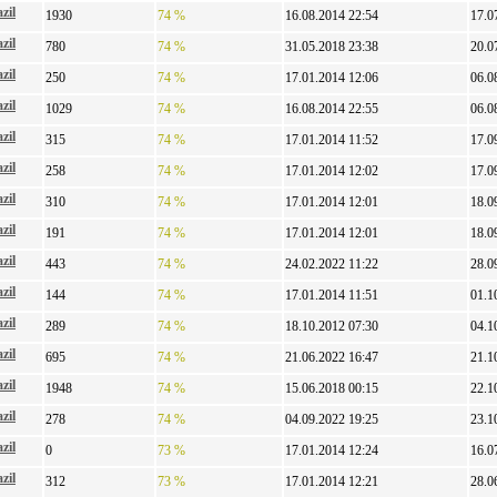
zil
1930
74 %
16.08.2014 22:54
17.0
zil
780
74 %
31.05.2018 23:38
20.0
zil
250
74 %
17.01.2014 12:06
06.0
zil
1029
74 %
16.08.2014 22:55
06.0
zil
315
74 %
17.01.2014 11:52
17.0
zil
258
74 %
17.01.2014 12:02
17.0
zil
310
74 %
17.01.2014 12:01
18.0
zil
191
74 %
17.01.2014 12:01
18.0
zil
443
74 %
24.02.2022 11:22
28.0
zil
144
74 %
17.01.2014 11:51
01.1
zil
289
74 %
18.10.2012 07:30
04.1
zil
695
74 %
21.06.2022 16:47
21.1
zil
1948
74 %
15.06.2018 00:15
22.1
zil
278
74 %
04.09.2022 19:25
23.1
zil
0
73 %
17.01.2014 12:24
16.0
zil
312
73 %
17.01.2014 12:21
28.0