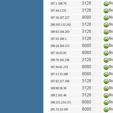
Bra
187.1.160.79
Bra
187.44.3.231
Bra
187.16.187.227
Bra
200.195.132.242
Bra
189.63.194.205
Bra
187.63.160.3
Bra
189.24.204.213
Bra
187.16.63.93
Bra
189.70.162.236
Bra
187.94.81.253
Bra
187.13.53.188
Bra
187.62.217.106
Bra
189.90.56.30
Bra
189.2.101.46
Bra
186.215.214.115
Bra
201.53.24.109