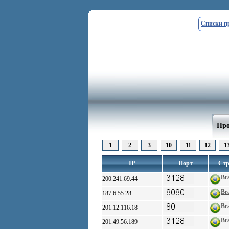
Списки п
Про
1
2
3
10
11
12
1
IP
Порт
Стр
Bra
200.241.69.44
Bra
187.6.55.28
Bra
201.12.116.18
Bra
201.49.56.189