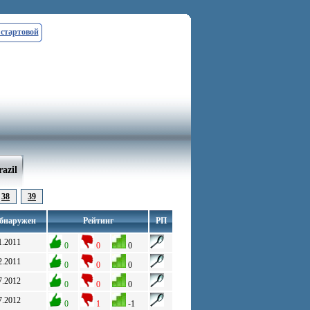
 стартовой
azil
38
39
бнаружен
Рейтинг
РП
1.2011
0
0
0
2.2011
0
0
0
7.2012
0
0
0
7.2012
0
1
-1