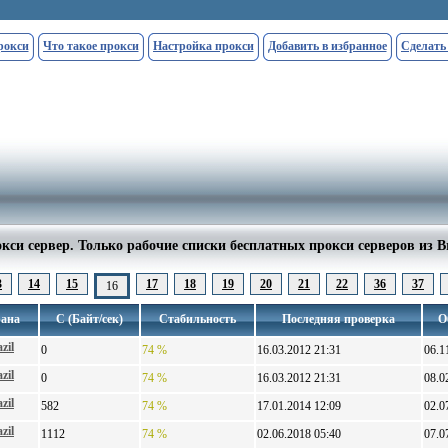
рокси
Что такое прокси
Настройка прокси
Добавить в избранное
Сделать
кси сервер. Только рабочие списки бесплатных прокси серверов из Br
3
14
15
17
18
19
20
21
22
36
37
16
ана
С (Байт/сек)
Стабильность
Последняя проверка
О
zil
0
74 %
16.03.2012 21:31
06.1
zil
0
74 %
16.03.2012 21:31
08.0
zil
582
74 %
17.01.2014 12:09
02.0
zil
1112
74 %
02.06.2018 05:40
07.0