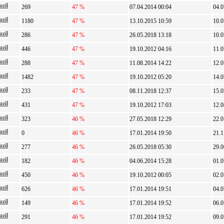
azil
269
47 %
07.04.2014 00:04
04.0
azil
1180
47 %
13.10.2015 10:59
10.0
azil
286
47 %
26.05.2018 13:18
10.0
azil
446
47 %
19.10.2012 04:16
11.0
azil
288
47 %
11.08.2014 14:22
12.0
azil
1482
47 %
19.10.2012 05:20
14.0
azil
233
47 %
08.11.2018 12:37
15.0
azil
431
47 %
19.10.2012 17:03
12.0
azil
323
46 %
27.05.2018 12:29
22.0
azil
0
46 %
17.01.2014 19:50
21.1
azil
277
46 %
26.05.2018 05:30
29.0
azil
182
46 %
04.06.2014 15:28
01.0
azil
450
46 %
19.10.2012 00:05
02.0
azil
626
46 %
17.01.2014 19:51
04.0
azil
149
46 %
17.01.2014 19:52
06.0
azil
291
46 %
17.01.2014 19:52
09.0