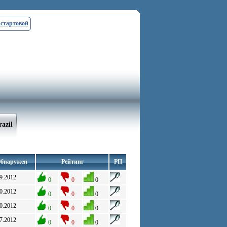
 стартовой
azil
бнаружен
Рейтинг
РП
9.2012
0
0
0
0.2012
0
0
0
0.2012
0
0
0
7.2012
0
0
0