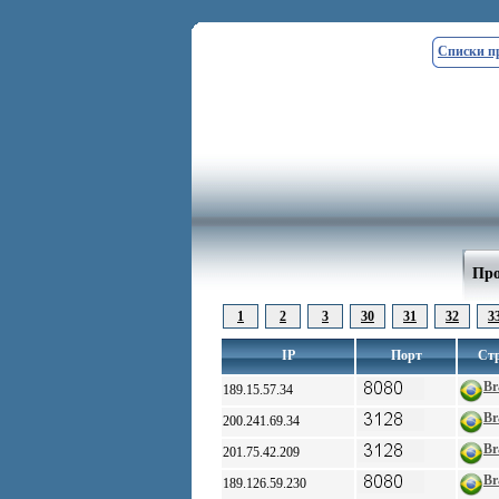
Списки п
Про
1
2
3
30
31
32
3
IP
Порт
Ст
Br
189.15.57.34
Br
200.241.69.34
Br
201.75.42.209
Br
189.126.59.230