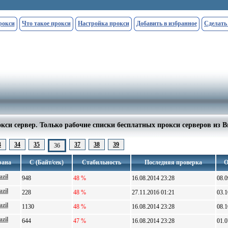
рокси
Что такое прокси
Настройка прокси
Добавить в избранное
Сделать
кси сервер. Только рабочие списки бесплатных прокси серверов из Br
3
34
35
37
38
39
36
рана
С (Байт/сек)
Стабильность
Последняя проверка
О
azil
948
48 %
16.08.2014 23:28
08.0
azil
228
48 %
27.11.2016 01:21
03.1
azil
1130
48 %
16.08.2014 23:28
08.1
azil
644
47 %
16.08.2014 23:28
01.0