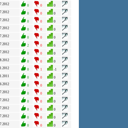
7.2012
0
0
0
7.2012
0
0
0
7.2012
0
0
0
7.2012
0
0
0
7.2012
0
0
0
7.2012
2
0
6
7.2012
0
0
0
8.2012
0
0
0
1.2012
0
1
-1
1.2011
0
0
0
6.2012
0
0
0
7.2012
0
0
0
7.2012
0
0
0
7.2012
0
0
0
7.2012
0
0
0
7.2012
0
0
0