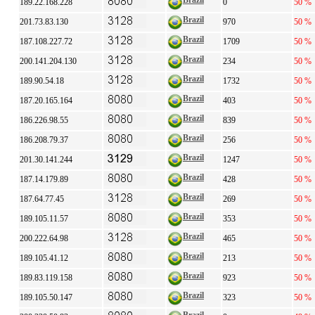
Brazil
189.22.168.228
0
50 %
Brazil
201.73.83.130
970
50 %
Brazil
187.108.227.72
1709
50 %
Brazil
200.141.204.130
234
50 %
Brazil
189.90.54.18
1732
50 %
Brazil
187.20.165.164
403
50 %
Brazil
186.226.98.55
839
50 %
Brazil
186.208.79.37
256
50 %
Brazil
201.30.141.244
1247
50 %
Brazil
187.14.179.89
428
50 %
Brazil
187.64.77.45
269
50 %
Brazil
189.105.11.57
353
50 %
Brazil
200.222.64.98
465
50 %
Brazil
189.105.41.12
213
50 %
Brazil
189.83.119.158
923
50 %
Brazil
189.105.50.147
323
50 %