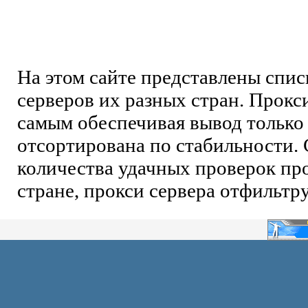
На этом сайте представлены спи
серверов их разных стран. Прокс
самым обеспечивая вывод только 
отсортирована по стабильности. 
количества удачных проверок про
стране, прокси сервера отфильтр