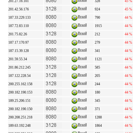
Brazil
201.27.16.101
328
45 %
Brazil
201.42.56.176
924
45 %
Brazil
187.33.229.133
790
44 %
Brazil
187.72.83.110
1915
44 %
Brazil
201.75.82.26
212
44 %
Brazil
187.17.170.97
279
44 %
Brazil
187.15.39.128
341
44 %
Brazil
201.59.55.34
1121
44 %
Brazil
201.86.212.245
585
44 %
Brazil
187.122.228.54
205
44 %
Brazil
200.255.162.158
244
44 %
Brazil
200.182.190.153
180
44 %
Brazil
189.25.206.151
345
44 %
Brazil
200.182.190.150
371
44 %
Brazil
200.208.251.218
1288
44 %
Brazil
189.63.192.248
1864
44 %