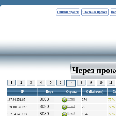
Списки прокси
Что такое прокси
Нас
Через прокс
1
2
3
4
5
6
8
9
10
11
7
IP
Порт
Страна
С (Байт/сек)
Ст
Brazil
187.84.251.65
374
77 %
Brazil
189.101.37.167
291
77 %
Brazil
187.84.246.133
1347
77 %