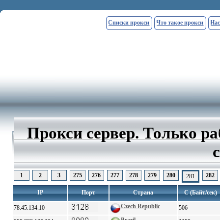
Списки прокси
Что такое прокси
Нас
Прокси сервер. Только р
1
2
3
275
276
277
278
279
280
282
281
IP
Порт
Страна
С (Байт/сек)
Czech Republic
78.45.134.10
506