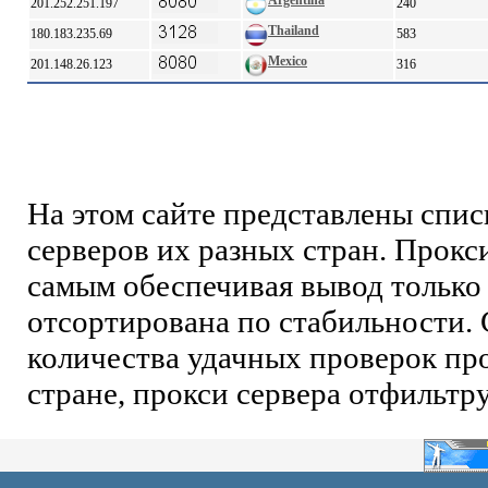
Argentina
201.252.251.197
240
Thailand
180.183.235.69
583
Mexico
201.148.26.123
316
На этом сайте представлены спи
серверов их разных стран. Прокс
самым обеспечивая вывод только 
отсортирована по стабильности. 
количества удачных проверок про
стране, прокси сервера отфильтр