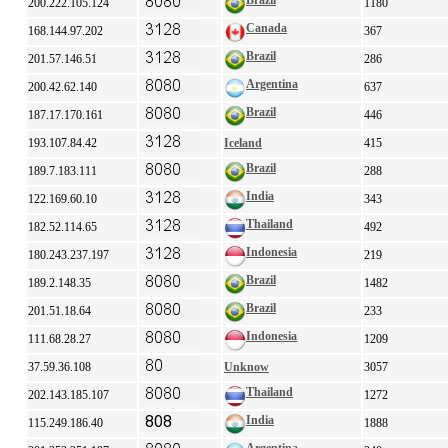
Brazil
200.222.105.124
1180
Canada
168.144.97.202
367
Brazil
201.57.146.51
286
Argentina
200.42.62.140
637
Brazil
187.17.170.161
446
193.107.84.42
Iceland
415
Brazil
189.7.183.111
288
India
122.169.60.10
343
Thailand
182.52.114.65
492
Indonesia
180.243.237.197
219
Brazil
189.2.148.35
1482
Brazil
201.51.18.64
233
Indonesia
111.68.28.27
1209
37.59.36.108
Unknow
3057
Thailand
202.143.185.107
1272
India
115.249.186.40
1888