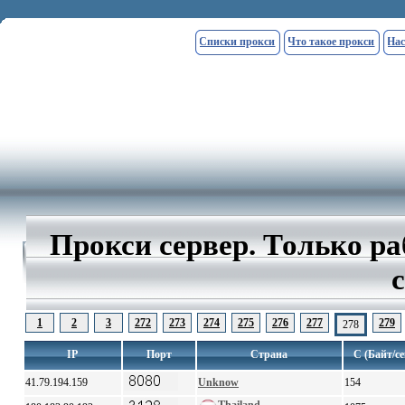
Списки прокси
Что такое прокси
Нас
Прокси сервер. Только р
1
2
3
272
273
274
275
276
277
279
278
IP
Порт
Страна
С (Байт/се
41.79.194.159
Unknow
154