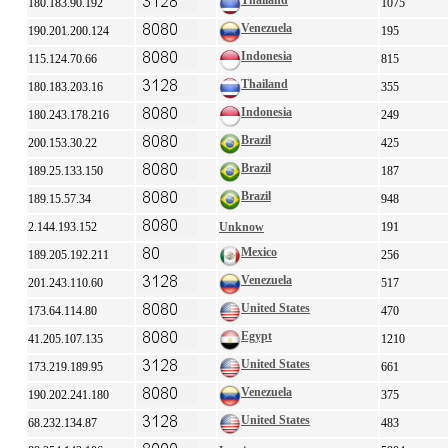
Thailand
180.183.90.192
1075
Venezuela
190.201.200.124
195
Indonesia
115.124.70.66
815
Thailand
180.183.203.16
355
Indonesia
180.243.178.216
249
Brazil
200.153.30.22
425
Brazil
189.25.133.150
187
Brazil
189.15.57.34
948
2.144.193.152
Unknow
191
Mexico
189.205.192.211
256
Venezuela
201.243.110.60
517
United States
173.64.114.80
470
Egypt
41.205.107.135
1210
United States
173.219.189.95
661
Venezuela
190.202.241.180
375
United States
68.232.134.87
483