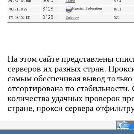
89.254.143.106
Latvia
5904
Russian Federation
79.171.10.99
8751
171.98.152.131
Unknow
579
На этом сайте представлены спи
серверов их разных стран. Прокс
самым обеспечивая вывод только 
отсортирована по стабильности. 
количества удачных проверок про
стране, прокси сервера отфильтр