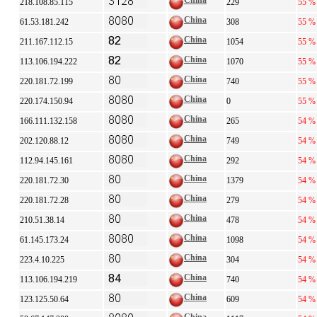
China
218.108.85.115
229
55 %
China
61.53.181.242
308
55 %
China
211.167.112.15
1054
55 %
China
113.106.194.222
1070
55 %
China
220.181.72.199
740
55 %
China
220.174.150.94
0
55 %
China
166.111.132.158
265
54 %
China
202.120.88.12
749
54 %
China
112.94.145.161
292
54 %
China
220.181.72.30
1379
54 %
China
220.181.72.28
279
54 %
China
210.51.38.14
478
54 %
China
61.145.173.24
1098
54 %
China
223.4.10.225
304
54 %
China
113.106.194.219
740
54 %
China
123.125.50.64
609
54 %