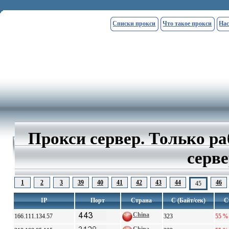
Списки прокси
Что такое прокси
Нас
Прокси сервер. Только р
серве
1
2
3
39
40
41
42
43
44
46
45
IP
Порт
Страна
С (Байт/сек)
С
China
166.111.134.57
323
55 %