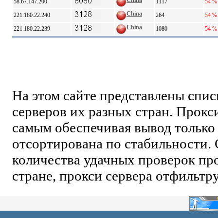
China
58.67.147.200
1117
54 %
China
221.180.22.240
264
54 %
China
221.180.22.239
1080
54 %
На этом сайте представлены спи
серверов их разных стран. Прокс
самым обеспечивая вывод только 
отсортирована по стабильности. 
количества удачных проверок про
стране, прокси сервера отфильтр