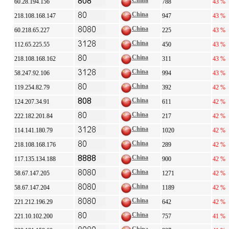
China
60.28.194.156
788
43 %
China
218.108.168.147
947
43 %
China
60.218.65.227
225
43 %
China
112.65.225.55
450
43 %
China
218.108.168.162
311
43 %
China
58.247.92.106
994
43 %
China
119.254.82.79
392
42 %
China
124.207.34.91
611
42 %
China
222.182.201.84
217
42 %
China
114.141.180.79
1020
42 %
China
218.108.168.176
289
42 %
China
117.135.134.188
900
42 %
China
58.67.147.205
1271
42 %
China
58.67.147.204
1189
42 %
China
221.212.196.29
642
42 %
China
221.10.102.200
757
41 %