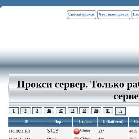
Списки прокси
Что такое прокси
Нас
Прокси сервер. Только р
серве
1
2
3
46
47
48
49
50
51
52
IP
Порт
Страна
С (Байт/сек)
Ст
China
118.192.1.163
237
44 %