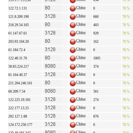
119.177.15.238
654
78 %
China
122.72.1.131
0
78 %
China
121.8.209.190
660
78 %
China
218.29.54.105
403
78 %
China
61.147.67.61
929
78 %
China
203.93.104.20
162
78 %
China
61.184.72.4
0
78 %
China
122.48.31.76
1005
78 %
China
58.83.224.217
374
78 %
China
61.164.40.37
0
78 %
China
221.204.246.161
0
78 %
China
60.209.7.54
561
78 %
China
122.225.19.181
274
78 %
China
222.177.13.25
0
78 %
China
202.127.1.88
876
78 %
China
124.172.250.177
0
78 %
China