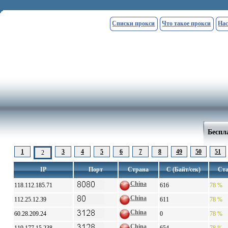
Списки прокси
Что такое прокси
Нас
Беспл
1
3
4
5
6
7
8
49
50
51
2
IP
Порт
Страна
С (Байт/сек)
Ста
China
118.112.185.71
616
78 %
China
112.25.12.39
611
78 %
China
60.28.209.24
0
78 %
China