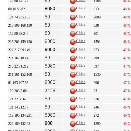
China
122.90.14.177
1186
48 %
China
60.10.58.62
813
48 %
China
124.74.255.105
2099
48 %
China
218.108.168.130
838
48 %
China
112.90.33.240
391
48 %
China
218.201.159.130
1591
48 %
China
222.217.99.149
873
47 %
China
211.162.103.4
799
47 %
China
218.22.71.212
597
47 %
China
211.161.152.108
1530
47 %
China
61.163.107.58
296
47 %
China
120.203.7.66
851
47 %
China
121.22.88.67
376
47 %
China
121.14.212.77
946
46 %
China
113.195.134.231
272
46 %
China
222.189.152.68
1290
46 %