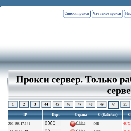
Списки прокси
Что такое прокси
Нас
Прокси сервер. Только р
серве
1
2
3
44
45
46
47
48
49
51
50
IP
Порт
Страна
С (Байт/сек)
С
China
202.198.17.141
968
48 %