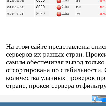
China
58.249.100.163
686
46 %
China
218.15.254.203
1160
46 %
China
58.249.103.243
896
46 %
На этом сайте представлены спи
серверов их разных стран. Прокс
самым обеспечивая вывод только 
отсортирована по стабильности. 
количества удачных проверок про
стране, прокси сервера отфильтр