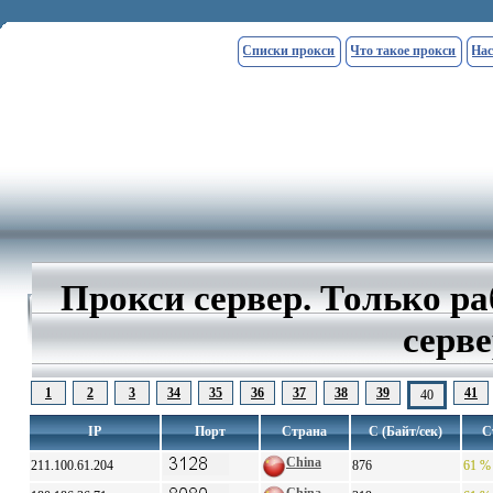
Списки прокси
Что такое прокси
Нас
Прокси сервер. Только р
серве
1
2
3
34
35
36
37
38
39
41
40
IP
Порт
Страна
С (Байт/сек)
С
China
211.100.61.204
876
61 %