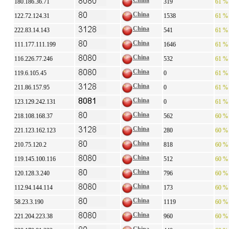
China
180.186.36.71
319
61 %
China
122.72.124.31
1538
61 %
China
222.83.14.143
541
61 %
China
111.177.111.199
1646
61 %
China
116.226.77.246
532
61 %
China
119.6.105.45
0
61 %
China
211.86.157.95
0
61 %
China
123.129.242.131
0
61 %
China
218.108.168.37
562
60 %
China
221.123.162.123
280
60 %
China
210.75.120.2
818
60 %
China
119.145.100.116
512
60 %
China
120.128.3.240
796
60 %
China
112.94.144.114
173
60 %
China
58.23.3.190
1119
60 %
China
221.204.223.38
960
60 %