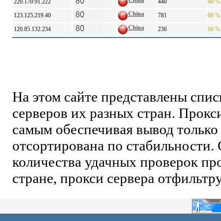
China
220.170.91.222
440
60 %
China
123.125.219.40
781
60 %
China
120.85.132.234
236
60 %
На этом сайте представлены спи
серверов их разных стран. Прокс
самым обеспечивая вывод только 
отсортирована по стабильности. 
количества удачных проверок про
стране, прокси сервера отфильтр