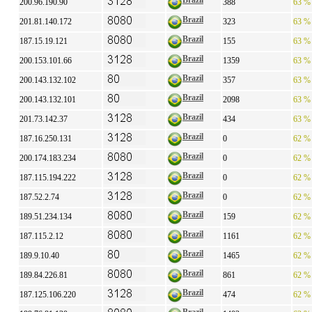
Brazil
200.96.190.90
388
63 %
Brazil
201.81.140.172
323
63 %
Brazil
187.15.19.121
155
63 %
Brazil
200.153.101.66
1359
63 %
Brazil
200.143.132.102
357
63 %
Brazil
200.143.132.101
2098
63 %
Brazil
201.73.142.37
434
63 %
Brazil
187.16.250.131
0
62 %
Brazil
200.174.183.234
0
62 %
Brazil
187.115.194.222
0
62 %
Brazil
187.52.2.74
0
62 %
Brazil
189.51.234.134
159
62 %
Brazil
187.115.2.12
1161
62 %
Brazil
189.9.10.40
1465
62 %
Brazil
189.84.226.81
861
62 %
Brazil
187.125.106.220
474
62 %