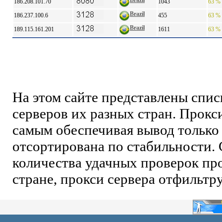
Brazil
186.208.101.70
1043
63 %
Brazil
186.237.100.6
455
63 %
Brazil
189.115.161.201
1611
63 %
На этом сайте представлены спи
серверов их разных стран. Прокс
самым обеспечивая вывод только 
отсортирована по стабильности. 
количества удачных проверок про
стране, прокси сервера отфильтр