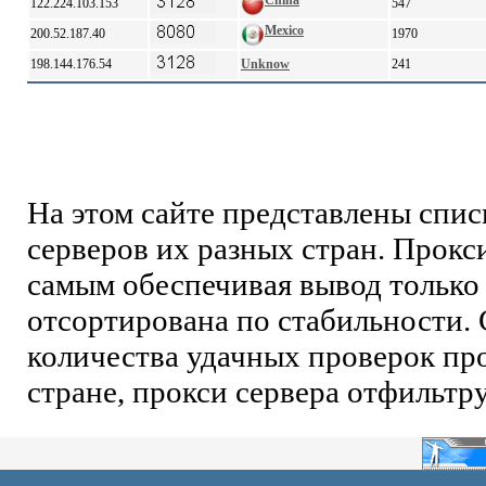
China
122.224.103.153
547
Mexico
200.52.187.40
1970
198.144.176.54
Unknow
241
На этом сайте представлены спи
серверов их разных стран. Прокс
самым обеспечивая вывод только 
отсортирована по стабильности. 
количества удачных проверок про
стране, прокси сервера отфильтр