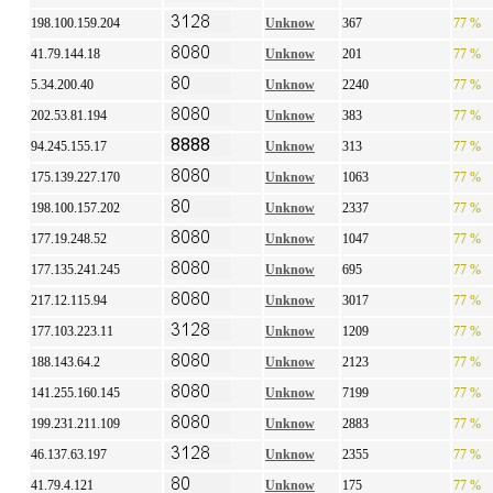
198.100.159.204
Unknow
367
77 %
41.79.144.18
Unknow
201
77 %
5.34.200.40
Unknow
2240
77 %
202.53.81.194
Unknow
383
77 %
94.245.155.17
Unknow
313
77 %
175.139.227.170
Unknow
1063
77 %
198.100.157.202
Unknow
2337
77 %
177.19.248.52
Unknow
1047
77 %
177.135.241.245
Unknow
695
77 %
217.12.115.94
Unknow
3017
77 %
177.103.223.11
Unknow
1209
77 %
188.143.64.2
Unknow
2123
77 %
141.255.160.145
Unknow
7199
77 %
199.231.211.109
Unknow
2883
77 %
46.137.63.197
Unknow
2355
77 %
41.79.4.121
Unknow
175
77 %