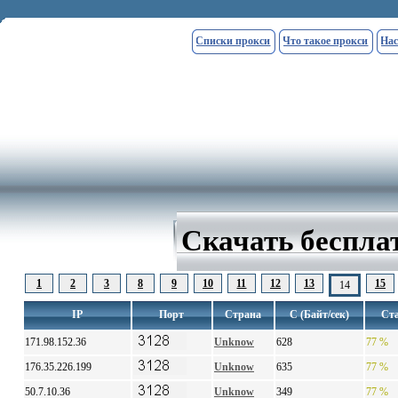
Списки прокси
Что такое прокси
Нас
Скачать беспла
1
2
3
8
9
10
11
12
13
15
14
IP
Порт
Страна
С (Байт/сек)
Ст
171.98.152.36
Unknow
628
77 %
176.35.226.199
Unknow
635
77 %
50.7.10.36
Unknow
349
77 %