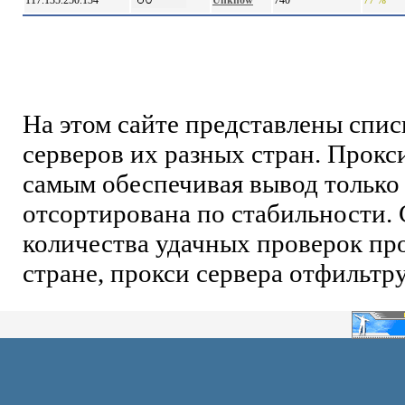
117.135.250.134
Unknow
740
77 %
На этом сайте представлены спи
серверов их разных стран. Прокс
самым обеспечивая вывод только 
отсортирована по стабильности. 
количества удачных проверок про
стране, прокси сервера отфильтр