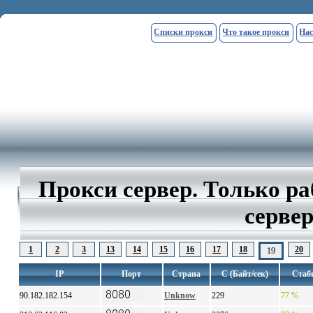
Списки прокси
Что такое прокси
Нас
Прокси сервер. Только р
серве
1
2
3
13
14
15
16
17
18
20
19
IP
Порт
Страна
С (Байт/сек)
Стаб
90.182.182.154
Unknow
229
77 %