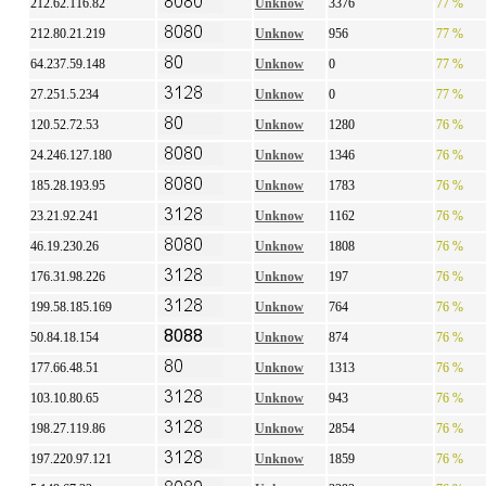
212.62.116.82
Unknow
3376
77 %
212.80.21.219
Unknow
956
77 %
64.237.59.148
Unknow
0
77 %
27.251.5.234
Unknow
0
77 %
120.52.72.53
Unknow
1280
76 %
24.246.127.180
Unknow
1346
76 %
185.28.193.95
Unknow
1783
76 %
23.21.92.241
Unknow
1162
76 %
46.19.230.26
Unknow
1808
76 %
176.31.98.226
Unknow
197
76 %
199.58.185.169
Unknow
764
76 %
50.84.18.154
Unknow
874
76 %
177.66.48.51
Unknow
1313
76 %
103.10.80.65
Unknow
943
76 %
198.27.119.86
Unknow
2854
76 %
197.220.97.121
Unknow
1859
76 %