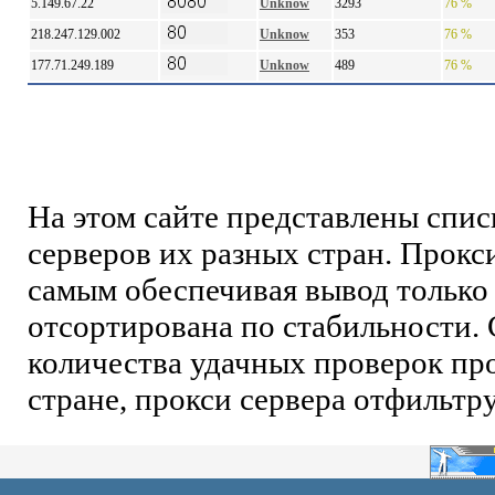
5.149.67.22
Unknow
3293
76 %
218.247.129.002
Unknow
353
76 %
177.71.249.189
Unknow
489
76 %
На этом сайте представлены спи
серверов их разных стран. Прокс
самым обеспечивая вывод только 
отсортирована по стабильности. 
количества удачных проверок про
стране, прокси сервера отфильтр