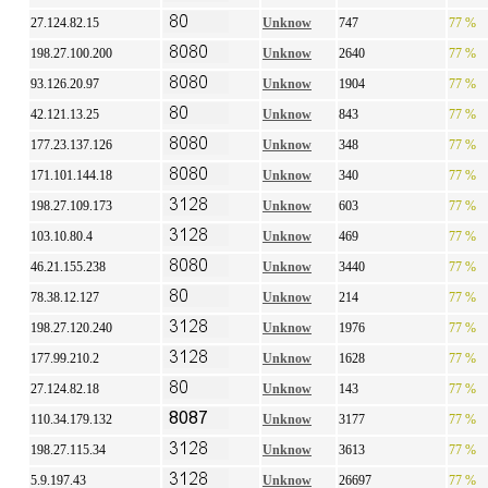
27.124.82.15
Unknow
747
77 %
198.27.100.200
Unknow
2640
77 %
93.126.20.97
Unknow
1904
77 %
42.121.13.25
Unknow
843
77 %
177.23.137.126
Unknow
348
77 %
171.101.144.18
Unknow
340
77 %
198.27.109.173
Unknow
603
77 %
103.10.80.4
Unknow
469
77 %
46.21.155.238
Unknow
3440
77 %
78.38.12.127
Unknow
214
77 %
198.27.120.240
Unknow
1976
77 %
177.99.210.2
Unknow
1628
77 %
27.124.82.18
Unknow
143
77 %
110.34.179.132
Unknow
3177
77 %
198.27.115.34
Unknow
3613
77 %
5.9.197.43
Unknow
26697
77 %