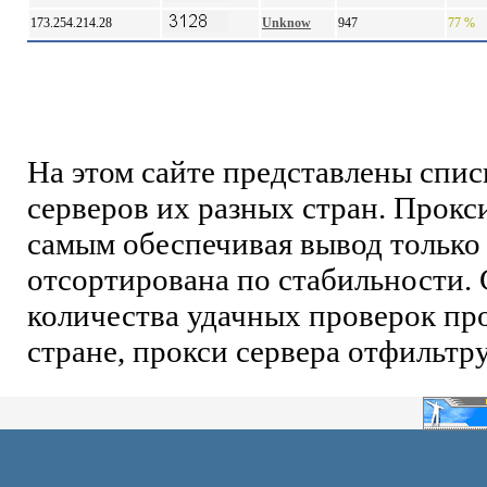
173.254.214.28
Unknow
947
77 %
На этом сайте представлены спи
серверов их разных стран. Прокс
самым обеспечивая вывод только 
отсортирована по стабильности. 
количества удачных проверок про
стране, прокси сервера отфильтр