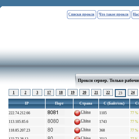
Списки прокси
Что такое прокси
Нас
Прокси сервер. Только рабочи
1
2
3
17
18
19
20
21
22
24
23
IP
Порт
Страна
С (Байт/сек)
С
China
222.74.212.66
1105
77 %
China
113.105.85.6
1743
77 %
China
118.85.207.23
368
77 %
China