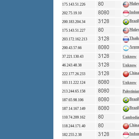
Malay
175.143.51.226
Indon
202.75.19.10
Brazil
200.183.204.34
Malay
175.143.51.227
Thail
203.172.162.213
Argen
200.43.57.66
37.221.130.43
Unknow
46.243.48.38
Unknow
Chin
222.177.26.233
103.11.222.124
Unknow
213.244.65.158
Palestinia
Brazil
187.65.98.106
Brazil
187.14.167.149
110.74.209.162
Cambodi
Chin
118.244.171.40
Indon
182.255.2.38