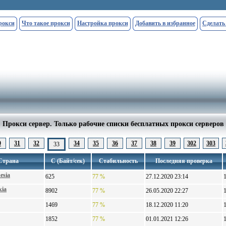
рокси
Что такое прокси
Настройка прокси
Добавить в избранное
Сделать
Прокси сервер. Только рабочие списки бесплатных прокси серверов
0
31
32
34
35
36
37
38
39
302
303
33
Страна
С (Байт/сек)
Стабильность
Последняя проверка
esia
625
77 %
27.12.2020 23:14
kia
8902
77 %
26.05.2020 22:27
1469
77 %
18.12.2020 11:20
1852
77 %
01.01.2021 12:26