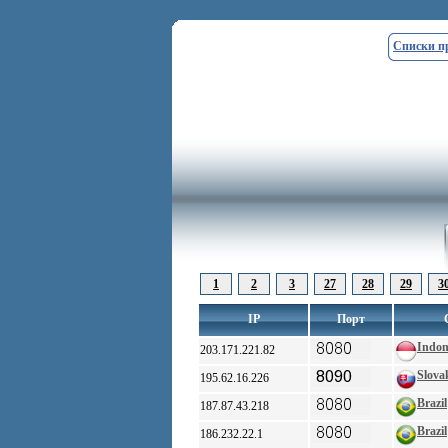
Списки п
1
2
3
27
28
29
3
IP
Порт
Indon
203.171.221.82
Slova
195.62.16.226
Brazil
187.87.43.218
Brazil
186.232.22.1