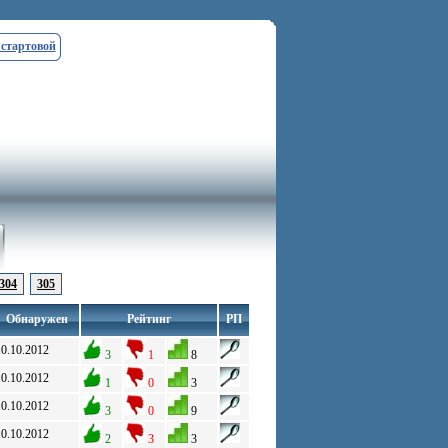
 стартовой
304
305
Обнаружен
Рейтинг
РП
10.10.2012
3
1
8
10.10.2012
1
0
3
10.10.2012
3
0
9
10.10.2012
2
3
3