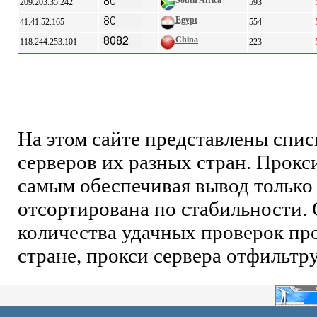
South Africa
209.203.35.242
593
Egypt
41.41.52.165
554
China
118.244.253.101
223
На этом сайте представлены спи
серверов их разных стран. Прокс
самым обеспечивая вывод только 
отсортирована по стабильности. 
количества удачных проверок про
стране, прокси сервера отфильтр