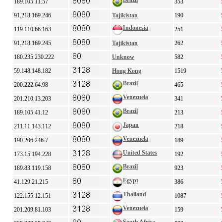
Brazil
189.105.11.57
353
91.218.169.246
Tajikistan
190
Indonesia
119.110.66.163
251
91.218.169.245
Tajikistan
262
180.235.230.222
Unknow
582
59.148.148.182
Hong Kong
1519
Brazil
200.222.64.98
465
Venezuela
201.210.13.203
341
Brazil
189.105.41.12
213
Japan
211.11.143.112
218
Venezuela
190.206.246.7
189
United States
173.15.194.228
192
Brazil
189.83.119.158
923
Egypt
41.129.21.215
386
Thailand
122.155.12.151
1087
Venezuela
201.209.81.103
159