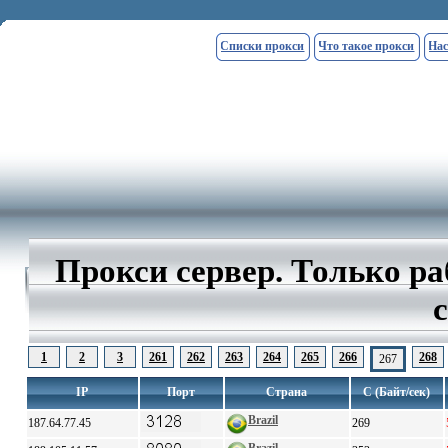
Списки прокси
Что такое прокси
Нас
Прокси сервер. Только р
1
2
3
261
262
263
264
265
266
268
267
IP
Порт
Страна
С (Байт/сек)
Brazil
187.64.77.45
269