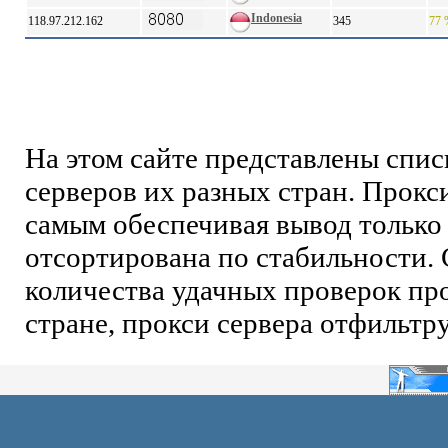
Indonesia
118.97.212.162
345
77 
На этом сайте представлены спи
серверов их разных стран. Прокс
самым обеспечивая вывод только 
отсортирована по стабильности. 
количества удачных проверок про
стране, прокси сервера отфильтр