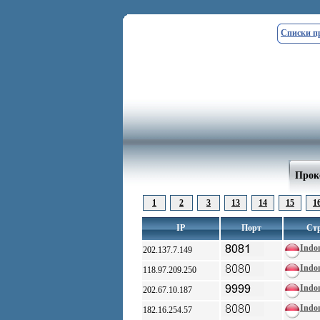
Списки п
Прокс
1
2
3
13
14
15
1
IP
Порт
Ст
Indo
202.137.7.149
Indo
118.97.209.250
Indo
202.67.10.187
Indo
182.16.254.57