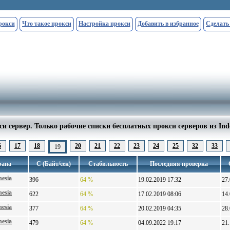
рокси
Что такое прокси
Настройка прокси
Добавить в избранное
Сделать
и сервер. Только рабочие списки бесплатных прокси серверов из Ind
6
17
18
20
21
22
23
24
25
32
33
19
рана
С (Байт/сек)
Стабильность
Последняя проверка
nesia
396
64 %
19.02.2019 17:32
27
nesia
622
64 %
17.02.2019 08:06
14
nesia
377
64 %
20.02.2019 04:35
28
nesia
479
64 %
04.09.2022 19:17
21