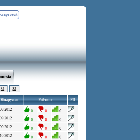
 стартовой
onesia
34
35
Обнаружен
Рейтинг
РП
.08.2012
0
0
0
.09.2012
0
0
0
.09.2012
0
0
0
.10.2012
0
0
0