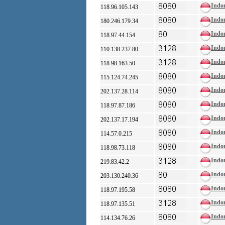
Indo
118.96.105.143
Indo
180.246.179.34
Indo
118.97.44.154
Indo
110.138.237.80
Indo
118.98.163.50
Indo
115.124.74.245
Indo
202.137.28.114
Indo
118.97.87.186
Indo
202.137.17.194
Indo
114.57.0.215
Indo
118.98.73.118
Indo
219.83.42.2
Indo
203.130.240.36
Indo
118.97.195.58
Indo
118.97.135.51
Indo
114.134.76.26