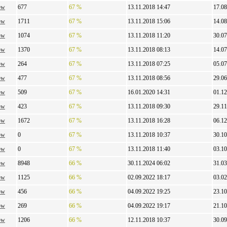
ow
677
67 %
13.11.2018 14:47
17.08
ow
1711
67 %
13.11.2018 15:06
14.08
ow
1074
67 %
13.11.2018 11:20
30.07
ow
1370
67 %
13.11.2018 08:13
14.07
ow
264
67 %
13.11.2018 07:25
05.07
ow
477
67 %
13.11.2018 08:56
29.06
ow
509
67 %
16.01.2020 14:31
01.12
ow
423
67 %
13.11.2018 09:30
29.11
ow
1672
67 %
13.11.2018 16:28
06.12
ow
0
67 %
13.11.2018 10:37
30.10
ow
0
67 %
13.11.2018 11:40
03.10
ow
8948
66 %
30.11.2024 06:02
31.03
ow
1125
66 %
02.09.2022 18:17
03.02
ow
456
66 %
04.09.2022 19:25
23.10
ow
269
66 %
04.09.2022 19:17
21.10
ow
1206
66 %
12.11.2018 10:37
30.09