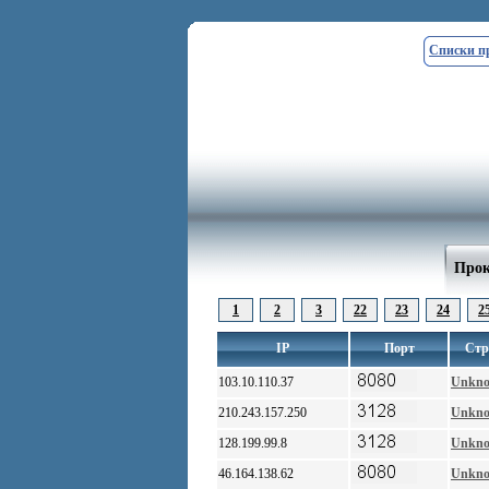
Списки п
Прок
1
2
3
22
23
24
2
IP
Порт
Стр
103.10.110.37
Unkn
210.243.157.250
Unkn
128.199.99.8
Unkn
46.164.138.62
Unkn