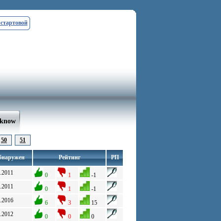
 стартовой
nknow
50
51
бнаружен
Рейтинг
РП
.2011
0
1
-1
.2011
0
1
-1
.2016
6
3
15
.2012
0
0
0