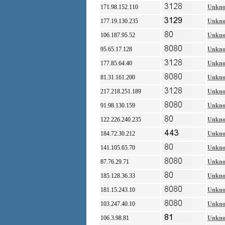
171.98.152.110
Unkn
177.19.130.235
Unkn
106.187.95.52
Unkn
95.65.17.128
Unkn
177.85.64.40
Unkn
81.31.161.200
Unkn
217.218.251.189
Unkn
91.98.130.159
Unkn
122.226.240.235
Unkn
184.72.30.212
Unkn
141.105.65.70
Unkn
87.76.29.71
Unkn
185.128.36.33
Unkn
181.15.243.10
Unkn
103.247.40.10
Unkn
106.3.98.81
Unkn