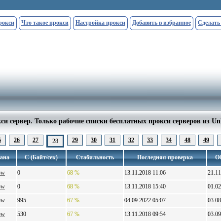
рокси
Что такое прокси
Настройка прокси
Добавить в избранное
Сделать
си сервер. Только рабочие списки бесплатных прокси серверов из U
5
26
27
29
30
31
32
33
34
48
49
28
ана
С (Байт/сек)
Стабильность
Последняя проверка
О
ow
0
68 %
13.11.2018 11:06
21.11
ow
0
68 %
13.11.2018 15:40
01.02
ow
995
67 %
04.09.2022 05:07
03.08
ow
530
67 %
13.11.2018 09:54
03.09