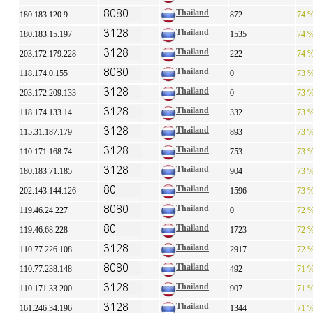
Thailand
180.183.120.9
872
74 
Thailand
180.183.15.197
1535
74 
Thailand
203.172.179.228
222
74 
Thailand
118.174.0.155
0
73 
Thailand
203.172.209.133
0
73 
Thailand
118.174.133.14
332
73 
Thailand
115.31.187.179
893
73 
Thailand
110.171.168.74
753
73 
Thailand
180.183.71.185
904
73 
Thailand
202.143.144.126
1596
73 
Thailand
119.46.24.227
0
72 
Thailand
119.46.68.228
1723
72 
Thailand
110.77.226.108
2917
72 
Thailand
110.77.238.148
492
71 
Thailand
110.171.33.200
907
71 
Thailand
161.246.34.196
1344
71 