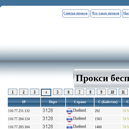
Списки прокси
Что такое прокси
Нас
Прокси бесп
1
2
3
5
6
7
8
9
10
11
4
IP
Порт
Страна
С (Байт/сек)
С
Thailand
110.77.251.132
292
74 
Thailand
110.77.204.124
1563
74 
Thailand
110.77.205.164
1460
74 