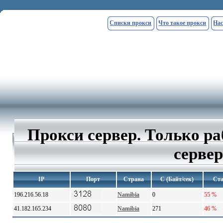
Списки прокси
Что такое прокси
Нас
Прокси сервер. Только р
сервер
IP
Порт
Страна
С (Байт/сек)
Ста
196.216.56.18
Namibia
0
55 %
41.182.165.234
Namibia
271
46 %