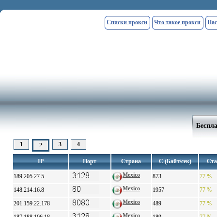
Списки прокси
Что такое прокси
Нас
Беспла
1
3
4
2
IP
Порт
Страна
С (Байт/сек)
Ста
Mexico
189.205.27.5
873
77 %
Mexico
148.214.16.8
1957
77 %
Mexico
201.159.22.178
489
77 %
Mexico