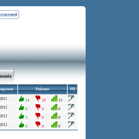
 стартовой
huania
наружен
Рейтинг
РП
.2011
14
29
13
.2012
0
0
0
.2012
3
0
9
.2012
0
0
0