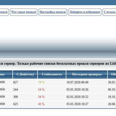
рокси
Что такое прокси
Настройка прокси
Добавить в избранное
Сделать
и сервер. Только рабочие списки бесплатных прокси серверов из Lit
ана
С (Байт/сек)
Стабильность
Последняя проверка
Об
ania
827
78 %
10.07.2026 00:49
20.05
ania
244
54 %
05.01.2020 10:26
06.10
ania
390
54 %
02.01.2020 20:52
18.10
ania
625
45 %
05.01.2020 10:27
26.08