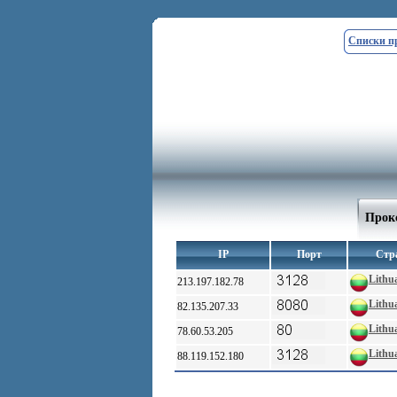
Списки п
Прокс
IP
Порт
Стр
Lithu
213.197.182.78
Lithu
82.135.207.33
Lithu
78.60.53.205
Lithu
88.119.152.180