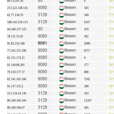
Hungary
89.135.63.36
0
78 
Hungary
213.222.148.141
545
77 
Hungary
62.77.130.35
349
77 
Hungary
188.142.234.113
6107
77 
Hungary
94.248.137.125
470
77 
Hungary
78.131.55.82
392
77 
Hungary
91.83.216.186
2099
77 
Hungary
77.242.151.100
8717
77 
Hungary
82.131.174.21
0
76 
Hungary
91.144.88.201
277
76 
Hungary
79.120.177.37
890
75 
Hungary
82.141.165.166
7242
75 
Hungary
91.137.155.2
209
74 
Hungary
213.134.24.136
203
74 
Hungary
80.249.166.104
12267
71 
Hungary
80.249.166.67
285
71 