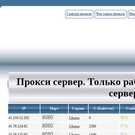
Списки прокси
Что такое прокси
Нас
Прокси сервер. Только р
серве
IP
Порт
Страна
С (Байт/сек)
Стаб
41.210.52.202
Ghana
0
78 %
41.78.124.82
Ghana
2206
77 %
41.78.125.97
Ghana
1440
77 %